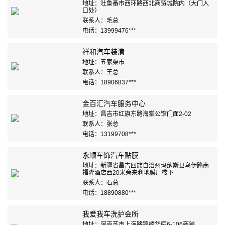
地址：吐鲁番市西环路西北商贸城院内（大门入
口处）
联系人：毛总
电话：13999476***
祥和汽车装潢
地址：五家渠市
联系人：王总
电话：18906837***
金百汇汽车服务中心
地址：昌吉市红旗东路海棠公馆门面2-02
联系人：张总
电话：13199708***
永顺车饰汽车贴膜
地址：新疆省昌吉回族自治州玛纳斯县乌伊路南
福隆酒店西20米旁来利地膜厂楼下
联系人：石总
电话：18890880***
我爱我车洗护会所
地址：阿克苏市上海路锦绣华庭6-106商铺