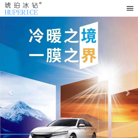
切
换
Previous
Nex
导
航